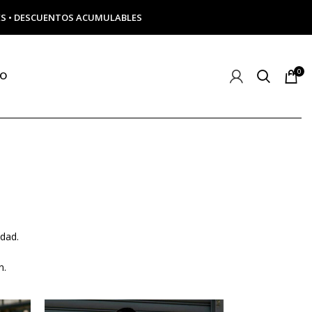
ERÉS • DESCUENTOS ACUMULABLES
0
TO
idad.
n.